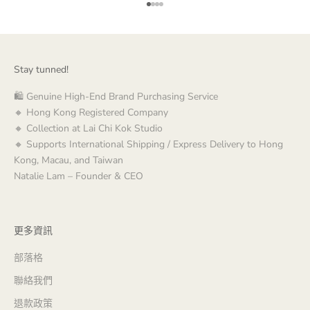
前往第 1 項
前往第 2 項
前往第 3 項
前往第 4 項
Stay tunned!
🛍️ Genuine High-End Brand Purchasing Service
🔸 Hong Kong Registered Company
🔸 Collection at Lai Chi Kok Studio
🔸 Supports International Shipping / Express Delivery to Hong
Kong, Macau, and Taiwan
Natalie Lam – Founder & CEO
更多資訊
部落格
聯絡我們
退款政策